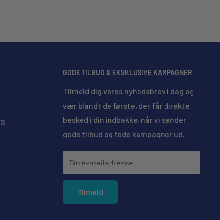
GODE TILBUD & EKSKLUSIVE KAMPAGNER
Tilmeld dig vores nyhedsbrev i dag og
vær blandt de første, der får direkte
besked i din indbakke, når vi sender
MS
gode tilbud og fede kampagner ud.
Din e-mailadresse
sbrugere og entusiaster
 allround coating
Tilmeld
lans og hydrofobisk effekt