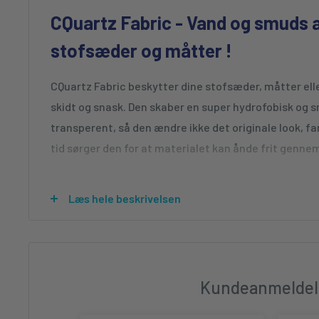
CQuartz Fabric - Vand og smuds 
stofsæder og måtter !
CQuartz Fabric beskytter dine stofsæder, måtter ell
skidt og snask. Den skaber en super hydrofobisk og 
transperent, så den ændre ikke det originale look, fa
tid sørger den for at materialet kan ånde frit genne
Coating til alle typer stof... Og din kalec
Læs hele beskrivelsen
Traditionelle coatings får tekstiler til at føles stive 
stof til trække sig sammen så det har svært ved at å
ikke.
Kundeanmeldel
Når du bruger Fabric på stof, vil den sørge for at bes