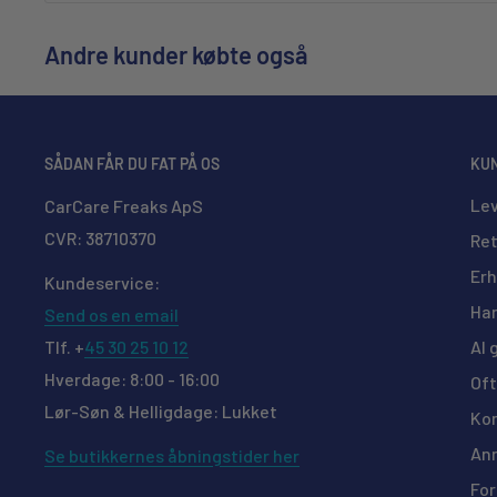
Leveringstid fra afsendelse; 1-2 hverdage til alle bro
på større overflader.
Ingen levering til grønland og færøerne.
Andre kunder købte også
Skyl sprayhovedet igennem med vand efter brug / 
*Enkelte produkter vil, grundet vægten/størrelse, bl
produktet kan hærde i sprayhovedet.
anden pris end ovenstående. Dette oplyses i kassen in
tunge varer)
SÅDAN FÅR DU FAT PÅ OS
KU
Hvilken CarPro coating passer bed
Lev
CarCare Freaks ApS
Sammenlign hele CarPro-serien og find den coating, d
CVR: 38710370
Ret
forskellene i holdbarhed, glans, vandafvisning, ridse
Erh
Kundeservice:
Han
Send os en email
Produkt
Holdbarhed
Glans
AI 
Tlf. +
45 30 25 10 12
Hverdage: 8:00 - 16:00
Oft
CQuartz Lite
Lør-Søn & Helligdage: Lukket
Kon
CQuartz UK 3.0
Ann
Se butikkernes åbningstider her
CQuartz SiC
For