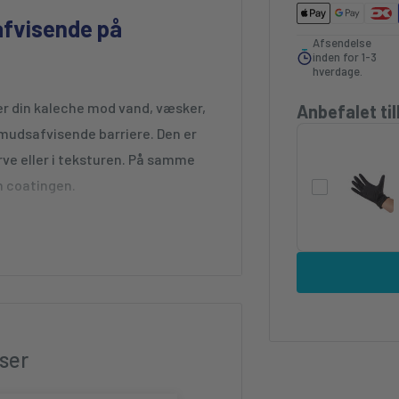
afvisende på
Afsendelse
inden for 1-3
hverdage.
er din kaleche mod vand, væsker,
Anbefalet ti
smudsafvisende barriere. Den er
rve eller i teksturen. På samme
m coatingen.
he !
og glatte - og får oftes vævninger i
nde. Det ønsker du for guds skyld
ser
kyttede overflader vil være