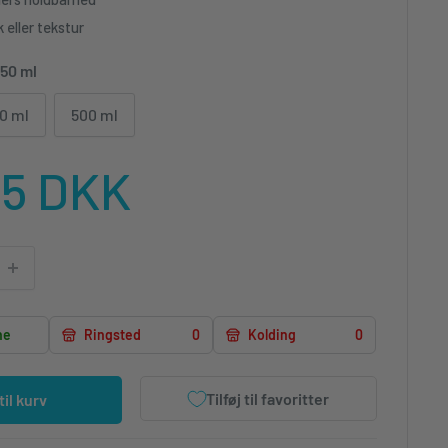
 eller tekstur
50 ml
0 ml
500 ml
lgspris
95 DKK
ne
Ringsted
0
Kolding
0
Tilføj til favoritter
 til kurv