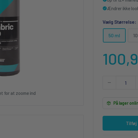
Ændrer ikke look
Vælg Størrelse:
50 ml
10
Udsa
100,
et for at zoome ind
På lager onli
Tilføj