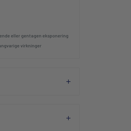
ende eller gentagen eksponering
. Evnt rengør overfladen med
Multi
angvarige virkninger
 grundigt.
ad være med at overdoser
r overfladen.
24 timer.
 timer. Påfør helst i temperature
ste kompatibiliteten inden brug