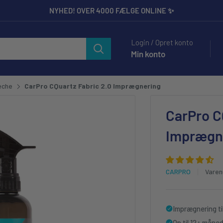
NYHED! OVER 4000 FÆLGE ONLINE ✨
ilbehør til Entusiaster og Professionelle.
Login / Opret konto
Min konto
eche
CarPro CQuartz Fabric 2.0 Imprægnering
CarPro C
Imprægn
CARPRO
Vare
Imprægnering ti
Op til 12+ måne