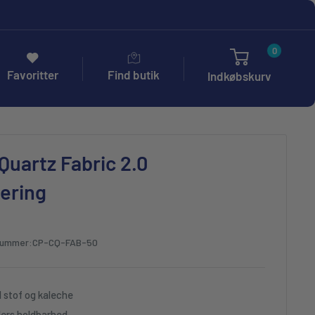
0
Favoritter
Find butik
Indkøbskurv
Quartz Fabric 2.0
ering
nummer:
CP-CQ-FAB-50
l stof og kaleche
ders holdbarhed