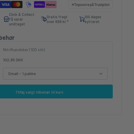
⭐️
Topscore på
Trustpilot
Click & Collect.
Gratis fragt
100 dages
Få varer
over 699 kr.*
bytteret.
undtaget.
lbehør
Nitrilhandsker (100 stk)
102,95 DKK
Small - 1 pakke
TIlføj valgt tilbehør til kurv