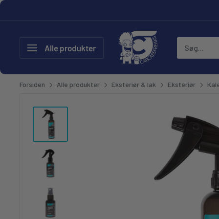
Gå til
CarCare Freaks - Bilpleje & T
Alle produkter
Forsiden
Alle produkter
Eksteriør & lak
Eksteriør
Kal