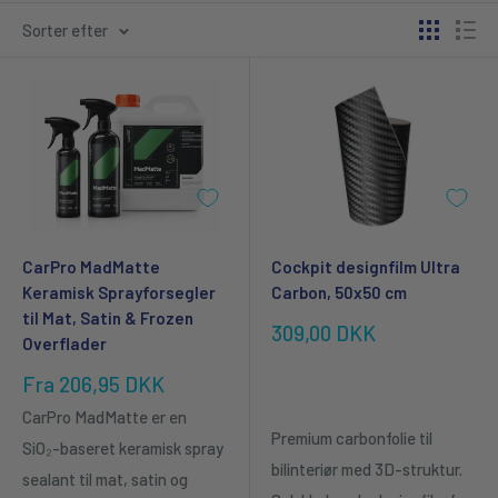
Sorter efter
CarPro MadMatte
Cockpit designfilm Ultra
Keramisk Sprayforsegler
Carbon, 50x50 cm
til Mat, Satin & Frozen
Udsalgspris
309,00 DKK
Overflader
Udsalgspris
Fra 206,95 DKK
CarPro MadMatte er en
Premium carbonfolie til
SiO₂-baseret keramisk spray
bilinteriør med 3D-struktur.
sealant til mat, satin og