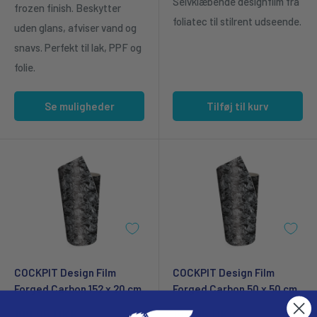
Selvklæbende designfilm fra
frozen finish. Beskytter
foliatec til stilrent udseende.
uden glans, afviser vand og
snavs. Perfekt til lak, PPF og
folie.
Se muligheder
Tilføj til kurv
COCKPIT Design Film
COCKPIT Design Film
Forged Carbon 152 x 20 cm.
Forged Carbon 50 x 50 cm.
Udsalgspris
199,95 DKK
Udsalgspris
199,95 DKK