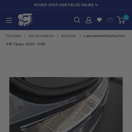
Gå til
NYHED! OVER 4000 FÆLGE ONLINE ✨
0
CarCare Freaks - Bilpleje & Tilbehør til Entusiaster og Profess
Forsiden
Alle produkter
Nyheder
Læssekantbeskytter
VW Taigo 2021- Stål