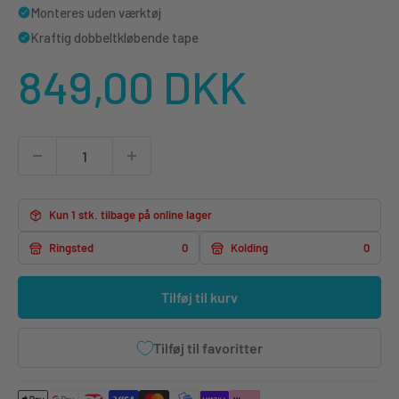
Monteres uden værktøj
Kraftig dobbeltkløbende tape
Udsalgspris
849,00 DKK
Kun 1 stk. tilbage på online lager
Ringsted
0
Kolding
0
Tilføj til kurv
Tilføj til favoritter