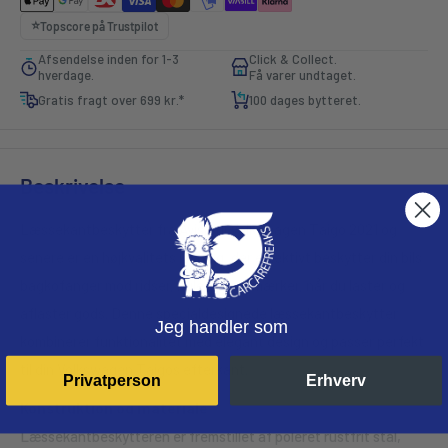
⭐️
Topscore på
Trustpilot
Afsendelse inden for 1-3
Click & Collect.
hverdage.
Få varer undtaget.
Gratis fragt over 699 kr.*
100 dages bytteret.
Beskrivelse
Læssekantbeskytter fra Avisa til Volkswagen Taigo 2021 og
senere er en højkvalitets løsning, der effektivt beskytter din bils
bagkofanger mod ridser, buler og slidmærker, når du laster og
aflaster gods. Denne specialdesignede læssekantbeskytter
Jeg handler som
kombinerer funktionalitet med elegant design og passer perfekt
til din Volkswagen Taigos efterkant.
Privatperson
Erhverv
Konstruktion og materiale
Læssekantbeskytteren er fremstillet af poleret rustfrit stål,