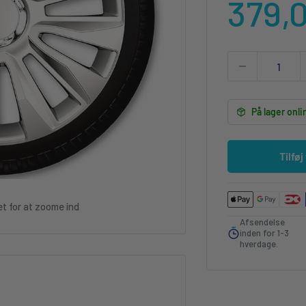
Udsa
379,
På lager onli
Tilføj
et for at zoome ind
Afsendelse
inden for 1-3
hverdage.