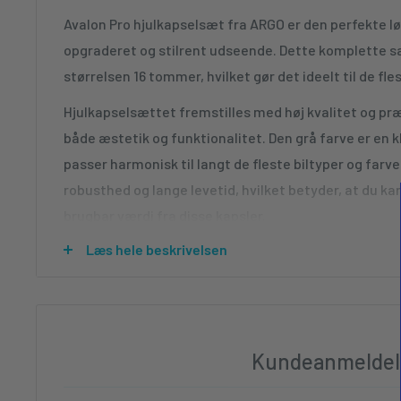
Avalon Pro hjulkapselsæt fra ARGO er den perfekte løsn
opgraderet og stilrent udseende. Dette komplette sæ
størrelsen 16 tommer, hvilket gør det ideelt til de f
Hjulkapselsættet fremstilles med høj kvalitet og pr
både æstetik og funktionalitet. Den grå farve er en k
passer harmonisk til langt de fleste biltyper og farver
robusthed og lange levetid, hvilket betyder, at du k
brugbar værdi fra disse kapsler.
Læs hele beskrivelsen
En af de vigtigste fordele ved Avalon Pro hjulkapse
værforhold. Disse kapsler tilbyder et premium-look t
hvilket gør dem til et populært valg blandt både privat
høj kvalitet uden at skulle betale de helt store priser.
Kundeanmeldel
Installationen af hjulkapselsættet er ligetil og kræ
4 kapsler i sættet sikrer, at alle dine hjul får et ens