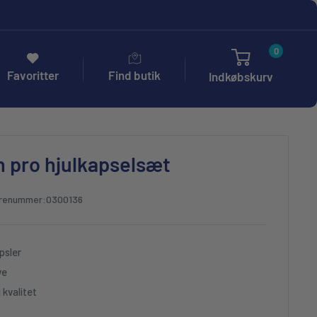
0
Favoritter
Find butik
Indkøbskurv
n pro hjulkapselsæt
renummer:
0300136
apsler
ve
 kvalitet