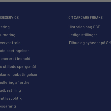
ive afsendt med fragtmand, til en
den bestilling. (20/25 Liters og
NDESERVICE
OM CARCARE FREAKS
ering
Historien bag CCF
urnering
Ledige stillinger
vervsaftale
Tilbud og nyheder på S
delsbetingelser
genereret indhold
e stillede spørgsmål
kurrencebetingelser
ullering af ordre
udbestilling
vatlivspolitik
bsgaranti