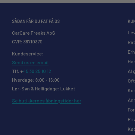
*Enkelte produkter vil, grundet vægten/størrelse, bl
anden pris end ovenstående. Dette oplyses i kassen in
tunge varer)
SÅDAN FÅR DU FAT PÅ OS
KU
Lev
CarCare Freaks ApS
CVR: 38710370
Ret
Erh
Kundeservice:
Han
Send os en email
AI 
Tlf. +
45 30 25 10 12
Hverdage: 8:00 - 16:00
Oft
Lør-Søn & Helligdage: Lukket
Kon
Ann
Se butikkernes åbningstider her
For
Pri
Kø