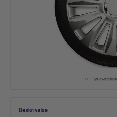
Kør over billed
Beskrivelse