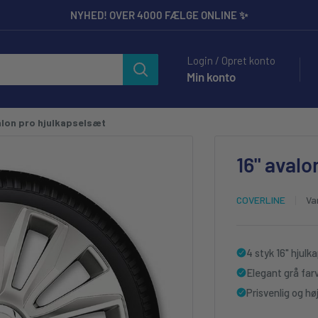
NYHED! OVER 4000 FÆLGE ONLINE ✨
ilbehør til Entusiaster og Professionelle.
Login / Opret konto
Min konto
alon pro hjulkapselsæt
16" avalo
COVERLINE
Va
4 styk 16" hjulk
Elegant grå far
Prisvenlig og høj