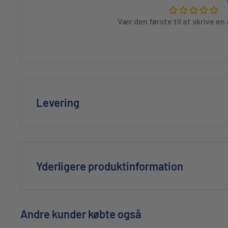
Designet er tidløst og moderne på samme tid, hvilket
Vær den første til at skrive e
kapsler i mange år uden at de virker daterede.
Avalon Pro hjulkapselsættet er også designet med hen
Kapserne beskytter mod slag, ridser og anden daglig
rengøre når vejrforholdene eller vejgrus har sat sine 
Med dette hjulkapselsæt får du en pålidelig og æsteti
Levering
enhver bilentusiast, der ønsker at forbedre deres kø
investere i helt nye hjul. Sættet er et must-have for
Pakkeshop - 45 kr (Gratis ved køb over 699kr)
praktisk værdi.
Leveret til din privatadresse - 79 kr
Vi gør opmærksom på at teksten er automatisk generer
Levering på din arbejdsplads - 69 kr
Yderligere produktinformation
retvisende.
Leveringstid fra afsendelse; 1-2 hverdage til alle bro
Ingen levering til grønland og færøerne.
Andre kunder købte også