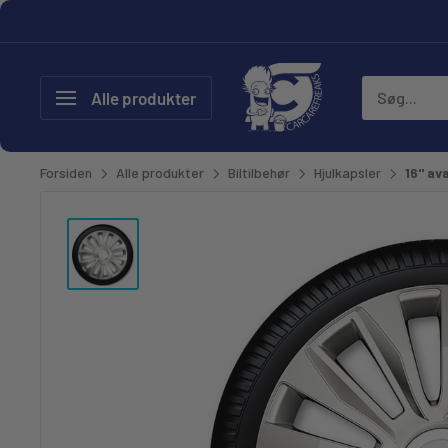
Gå til
CarCare Freaks - Bilpleje & T
Alle produkter
Forsiden
Alle produkter
Biltilbehør
Hjulkapsler
16" av