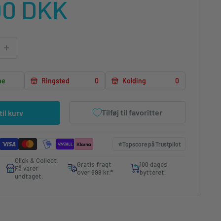
lgspris
00 DKK
ne
Ringsted
0
Kolding
0
Tilføj til favoritter
 til kurv
⭐️
Topscore på
Trustpilot
Click & Collect.
Gratis fragt
100 dages
Få varer
over 699 kr.*
bytteret.
undtaget.