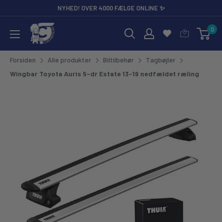
Gå til
NYHED! OVER 4000 FÆLGE ONLINE ✨
0
CarCare Freaks - Bilpleje & Tilbehør til Entusiaster og Profess
Forsiden
Alle produkter
Biltilbehør
Tagbøjler
Wingbar Toyota Auris 5-dr Estate 13-19 nedfældet ræling