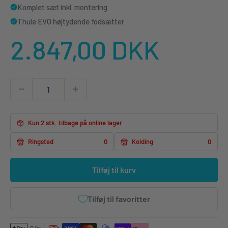
Komplet sæt inkl. montering
Thule EVO højtydende fodsætter
Udsalgspris
2.847,00 DKK
Kun 2 stk. tilbage på online lager
Ringsted
0
Kolding
0
Tilføj til kurv
Tilføj til favoritter