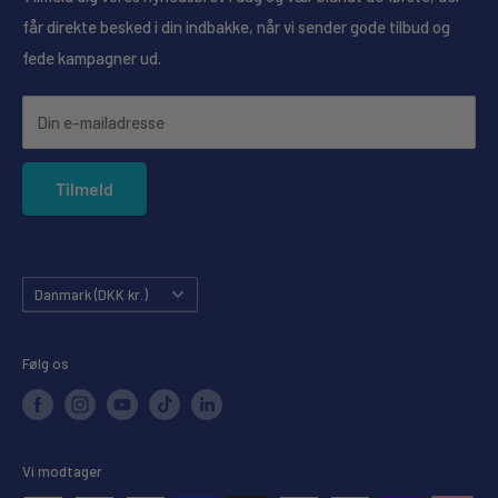
måske ikke er 100% retvisende.
Se butikkernes åbningstider her
får direkte besked i din indbakke, når vi sender gode tilbud og
Ofte stillede spørgsmål
fede kampagner ud.
Konkurrencebetingelser
Annullering af ordre
Din e-mailadresse
Forudbestilling
Privatlivspolitik
Tilmeld
Købsgaranti
Land
Danmark (DKK kr.)
Følg os
Vi modtager