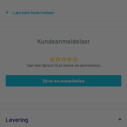
dit køretøj. Det inkluderer et Thule EVO fodstykke med flush
rails, to Wingbar EVO barer i sølv samt det nødvendige
Læs hele beskrivelsen
monteringskit. Hver komponent er designet til at passe perfekt
til din Toyota Auris og sikre maksimal stabilitet under kørsel.
Thule EVO fodstykkerne er fremstillet af højtydende materialer
Kundeanmeldelser
og er designet til at monteres direkte på køretøjets nedfældbare
rælinger. Disse fodsætter giver en solid og sikker base for
wingbarerne. De fire fodsætter distribuerer vægten jævnt og
Vær den første til at skrive en anmeldelse
reducerer belastningen på dit køretøj.
Skriv en anmeldelse
Wingbar EVO barerne i sølv er aerodynamisk formgivet for at
minimere luftmodstand og støj under kørsel. Den moderne
design reducerer ikke kun vindstøj væsentligt, men bidrager
også til et mere behageligt køreerfaring. Wingbarerne er
konstrueret af robust aluminium, som er bestandigt over for
Levering
vejrkulde, sol og fugt.