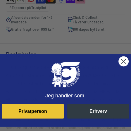
⭐️
Topscore på
Trustpilot
Afsendelse inden for 1-3
Click & Collect.
hverdage.
Få varer undtaget.
Gratis fragt over 699 kr.*
100 dages bytteret.
Beskrivelse
Thule Wingbar tagbøjlesæt er en professionel løsning til Toyota
Auris 5-dr Estate med nedfældet rælling fra 2013-2019. Dette
komplette system kombinerer høj kvalitet, aerodynamisk design
og praktisk funktionalitet, hvilket gør det til det ideelle valg for
Jeg handler som
bilejere, der ønsker at transportere ekstra baggage sikkert og
stilfuldt.
Privatperson
Erhverv
Tagbøjlesættet består af tre vigtige komponenter, som arbejder
sammen for at skabe en stabil og pålidelig monteringslokation på