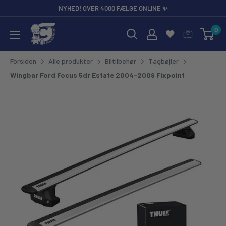
Gå til
NYHED! OVER 4000 FÆLGE ONLINE ✨
0
CarCare Freaks - Bilpleje & Tilbehør til Entusiaster og Profess
Forsiden
Alle produkter
Biltilbehør
Tagbøjler
Wingbar Ford Focus 5dr Estate 2004-2009 Fixpoint