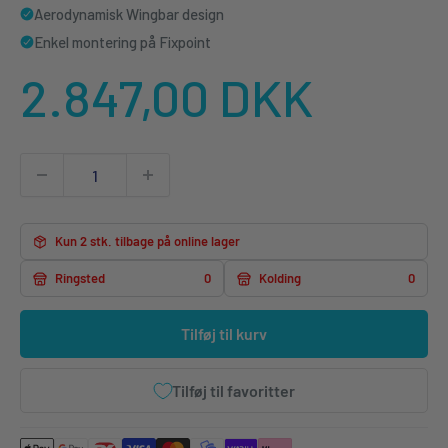
Aerodynamisk Wingbar design
Enkel montering på Fixpoint
Udsalgspris
2.847,00 DKK
Kun 2 stk. tilbage på online lager
Ringsted
0
Kolding
0
Tilføj til kurv
Tilføj til favoritter