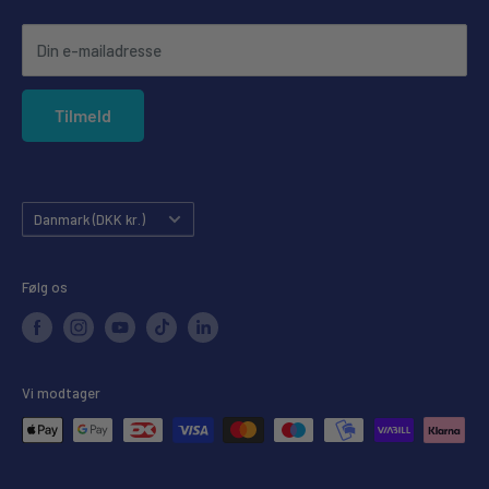
Annullering af ordre
Din e-mailadresse
Forudbestilling
Privatlivspolitik
Tilmeld
Købsgaranti
Land
Danmark (DKK kr.)
Følg os
Vi modtager