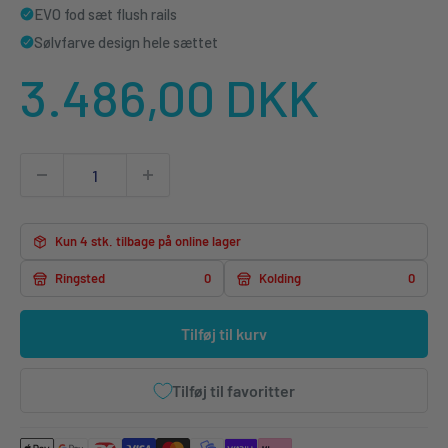
EVO fod sæt flush rails
Sølvfarve design hele sættet
Udsalgspris
3.486,00 DKK
Kun 4 stk. tilbage på online lager
Ringsted
0
Kolding
0
Tilføj til kurv
Tilføj til favoritter