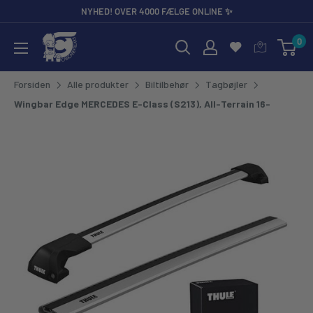
Gå til
NYHED! OVER 4000 FÆLGE ONLINE ✨
0
CarCare Freaks - Bilpleje & Tilbehør til Entusiaster og Profess
Forsiden
Alle produkter
Biltilbehør
Tagbøjler
Wingbar Edge MERCEDES E-Class (S213), All-Terrain 16-