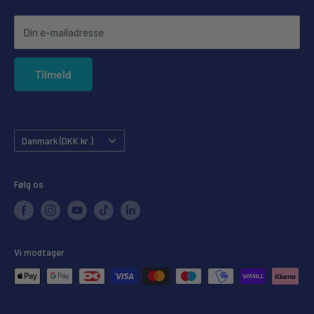
Annullering af ordre
Din e-mailadresse
Forudbestilling
Privatlivspolitik
Tilmeld
Købsgaranti
Land
Danmark (DKK kr.)
Følg os
Vi modtager