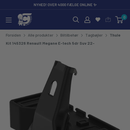
Gå til
NYHED! OVER 4000 FÆLGE ONLINE ✨
0
CarCare Freaks - Bilpleje & Tilbehør til Entusiaster og Profess
Forsiden
Alle produkter
Biltilbehør
Tagbøjler
Thule
Kit 145326 Renault Megane E-tech 5dr Suv 22-