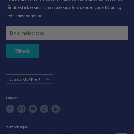
Se butikkernes åbningstider her
får direkte besked i din indbakke, når vi sender gode tilbud og
Ofte stillede spørgsmål
fede kampagner ud.
Konkurrencebetingelser
Annullering af ordre
Din e-mailadresse
Forudbestilling
Privatlivspolitik
Tilmeld
Købsgaranti
Land
Danmark (DKK kr.)
Følg os
Vi modtager