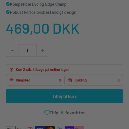
Kompatibel Evo og Edge Clamp
Robust korrosionsbestandigt design
Udsalgspris
469,00 DKK
Kun 2 stk. tilbage på online lager
Ringsted
0
Kolding
0
Tilføj til kurv
Tilføj til favoritter