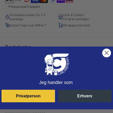
⭐️
Topscore på
Trustpilot
Afsendelse inden for 1-3
Click & Collect.
hverdage.
Få varer undtaget.
Gratis fragt over 699 kr.*
100 dages bytteret.
Beskrivelse
Thule Tagbøjlesæt med Squarebar er den perfekte løsning for
Volkswagen Golf (Mk. VIII) 5-dørs hatchback med normalt tag fra
2020 og frem. Dette komplette tagbøjlesæt kombinerer
højkvalitets komponenter fra Thule, en anerkendt producent af
Jeg handler som
transportløsninger til køretøjer verden over.
Sættet består af tre vigtige komponenter, der arbejder sammen
Privatperson
Erhverv
for at give dig en sikker og pålidelig tagbærer:
Komponenter i sættet: