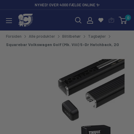
Gå til
NYHED! OVER 4000 FÆLGE ONLINE ✨
0
CarCare Freaks - Bilpleje & Tilbehør til Entusiaster og Profess
Forsiden
Alle produkter
Biltilbehør
Tagbøjler
Squarebar Volkswagen Golf (Mk. Viii) 5-Dr Hatchback, 20