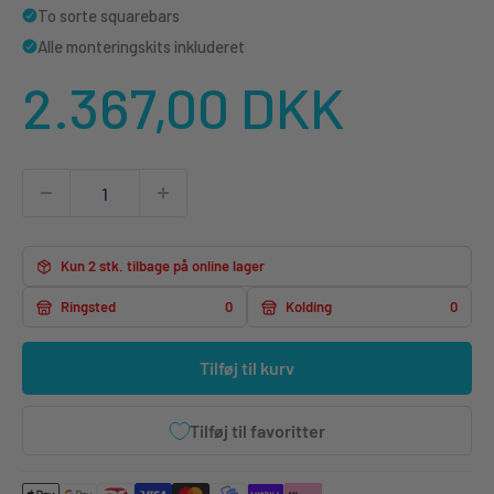
To sorte squarebars
Alle monteringskits inkluderet
Udsalgspris
2.367,00 DKK
Kun 2 stk. tilbage på online lager
Ringsted
0
Kolding
0
Tilføj til kurv
Tilføj til favoritter