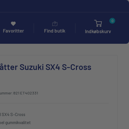
0
Favoritter
Find butik
Indkøbskurv
tter Suzuki SX4 S-Cross
nummer:
821 ET402331
il SX4 S-Cross
bel gummikvalitet