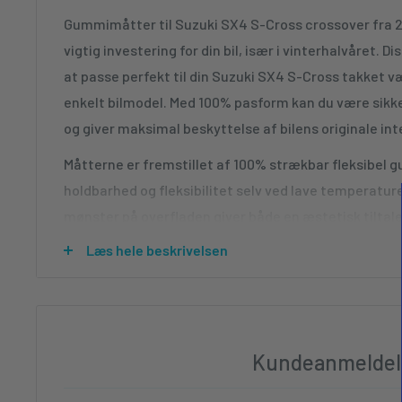
Gummimåtter til Suzuki SX4 S-Cross crossover fra 20
vigtig investering for din bil, især i vinterhalvåret. D
at passe perfekt til din Suzuki SX4 S-Cross takket v
enkelt bilmodel. Med 100% pasform kan du være sikke
og giver maksimal beskyttelse af bilens originale inte
Måtterne er fremstillet af 100% strækbar fleksibel gu
holdbarhed og fleksibilitet selv ved lave temperature
mønster på overfladen giver både en æstetisk tiltale
funktionalitet ved at forhindre glidning. Materialef
Læs hele beskrivelsen
særligt vigtig, da dette område udsættes for mest sli
Den praktiske 1,5 cm kant på måtterne er en intellig
snavs, skidt og fugt fanget på måtten selv i stedet f
Dette beskytter værdifuldt interiørmateriale og gør
Kundeanmeldel
ren. En simpel skylning eller afvaskning af måtterne er