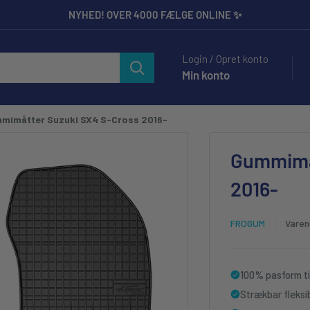
NYHED! OVER 4000 FÆLGE ONLINE ✨
ilbehør til Entusiaster og Professionelle.
Login / Opret konto
Min konto
mimåtter Suzuki SX4 S-Cross 2016-
Gummimå
2016-
FROGUM
Vare
100% pasform t
Strækbar fleksi