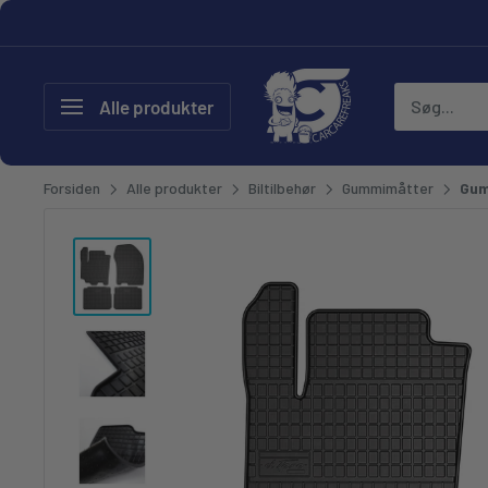
Gå til
CarCare Freaks - Bilpleje & T
Alle produkter
Forsiden
Alle produkter
Biltilbehør
Gummimåtter
Gum