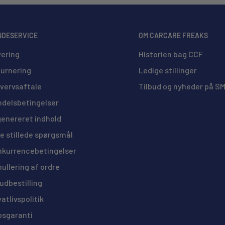
et, og måske ikke er 100%
ive afsendt med fragtmand, til en
den bestilling. (20/25 Liters og
NDESERVICE
OM CARCARE FREAKS
ering
Historien bag CCF
urnering
Ledige stillinger
vervsaftale
Tilbud og nyheder på S
delsbetingelser
genereret indhold
e stillede spørgsmål
kurrencebetingelser
ullering af ordre
udbestilling
vatlivspolitik
bsgaranti