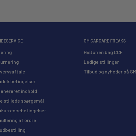
t tag uden fabriksmonterede
ive afsendt med fragtmand, til en
den bestilling. (20/25 Liters og
g, og med det medfølgende værktøj
NDESERVICE
OM CARCARE FREAKS
iumskonstruktionen kræver
ering
Historien bag CCF
t rengøring med vand og mild
erede aluminiumafslutning gør
urnering
Ledige stillinger
virkninger.
vervsaftale
Tilbud og nyheder på S
delsbetingelser
et, og måske ikke er 100%
genereret indhold
e stillede spørgsmål
kurrencebetingelser
ullering af ordre
udbestilling