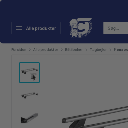
Gå til
CarCare Freaks - Bilpleje & T
Alle produkter
Forsiden
Alle produkter
Biltilbehør
Tagbøjler
Menabo