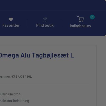
0
Favoritter
Find butik
Indkøbskurv
mega Alu Tagbøjlesæt L
nummer:
93 SAKIT49GL
uminium profil
maksimal belastning