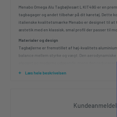
Menabo Omega Alu Tagbøjlesæt L KIT49G er en premi
tagbagager og andet tilbehør på dit køretøj. Dette 
italienske kvalitetsmærke Menabo er designet til at 
æstetik med en klassisk, smal profil der passer til m
Materialer og design
Tagbøjlerne er fremstillet af høj-kvalitets aluminium
balance mellem styrke og vægt. Den aerodynamiske al
elegant og moderne udseende, mens den reducerer 
Profilen er forsynet med et T-System slot-system, d
Læs hele beskrivelsen
diversos tilbehør såsom tagbagager, cykelstativ eller
vandtæthed er åbningerne forseglede med en holdbar
vandlekkage og beskytter dit køretøj.
Komplet pakke
Kundeanmeldel
Sættet leveres som en komplet løsning indeholdend