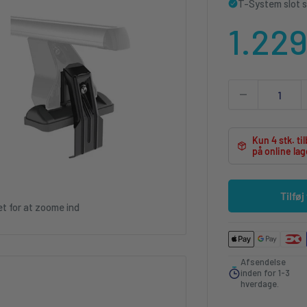
T-System slot s
Udsa
1.22
Kun 4 stk. ti
på online lag
Tilføj
et for at zoome ind
Afsendelse
inden for 1-3
hverdage.