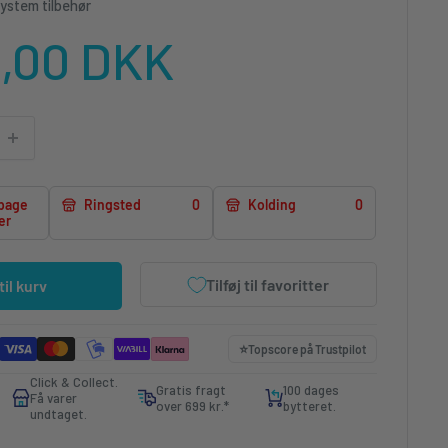
ystem tilbehør
lgspris
9,00 DKK
lbage
Ringsted
0
Kolding
0
er
Tilføj til favoritter
 til kurv
⭐️
Topscore på
Trustpilot
Click & Collect.
Gratis fragt
100 dages
Få varer
over 699 kr.*
bytteret.
undtaget.