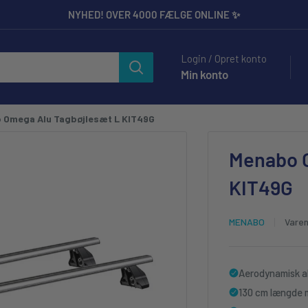
NYHED! OVER 4000 FÆLGE ONLINE ✨
ilbehør til Entusiaster og Professionelle.
Login / Opret konto
Min konto
 Omega Alu Tagbøjlesæt L KIT49G
Menabo O
KIT49G
MENABO
Vare
Aerodynamisk al
130 cm længde 