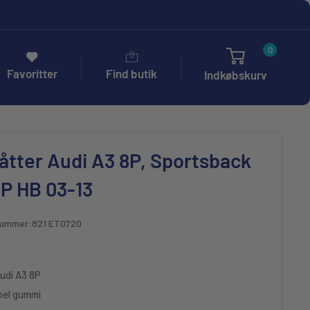
0
Favoritter
Find butik
Indkøbskurv
ter Audi A3 8P, Sportsback
8P HB 03-13
nummer:
821 ET0720
udi A3 8P
bel gummi