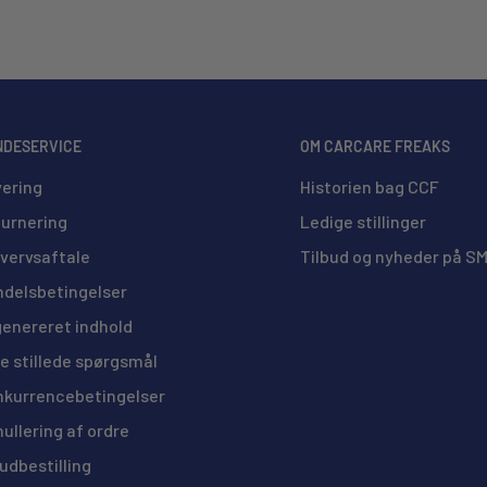
riterende kemiske lugter.
ive afsendt med fragtmand, til en
når sneskidt og salt ødelægger de
den bestilling. (20/25 Liters og
af året. De er nemme at
NDESERVICE
OM CARCARE FREAKS
 og giver altid et proft udseende.
ering
Historien bag CCF
 og holde interiøret i topstand, er
urnering
Ledige stillinger
vervsaftale
Tilbud og nyheder på S
et, og måske ikke er 100%
delsbetingelser
genereret indhold
e stillede spørgsmål
kurrencebetingelser
ullering af ordre
udbestilling