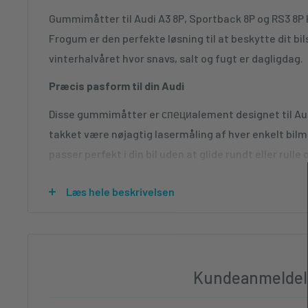
Gummimåtter til Audi A3 8P, Sportback 8P og RS3 8P
Frogum er den perfekte løsning til at beskytte dit bils
vinterhalvåret hvor snavs, salt og fugt er dagligdag.
Præcis pasform til din Audi
Disse gummimåtter er специalement designet til Au
takket være nøjagtig lasermåling af hver enkelt bilm
passer perfekt i din bil uden at glide rundt eller rull
standard Hatchback, Sportback eller den mere sporti
Læs hele beskrivelsen
præcise tilpasning optimal dækning af gulvet.
Holdbare og funktionelle materialer
Måtterne er fremstillet af 100% strækbar fleksibel g
modstandskraft mod slitage. Det funktionelle terne
Kundeanmeldel
kun et professionelt udseende, men hjælper også me