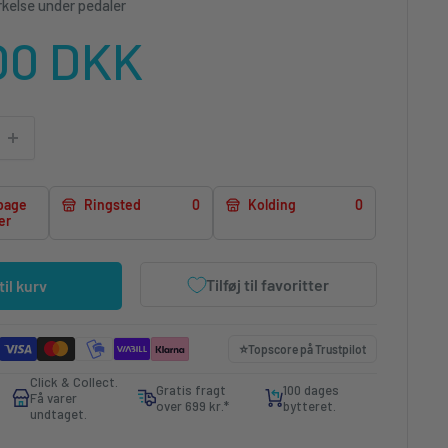
rkelse under pedaler
lgspris
00 DKK
lbage
Ringsted
0
Kolding
0
er
Tilføj til favoritter
 til kurv
⭐️
Topscore på
Trustpilot
Click & Collect.
Gratis fragt
100 dages
Få varer
over 699 kr.*
bytteret.
undtaget.