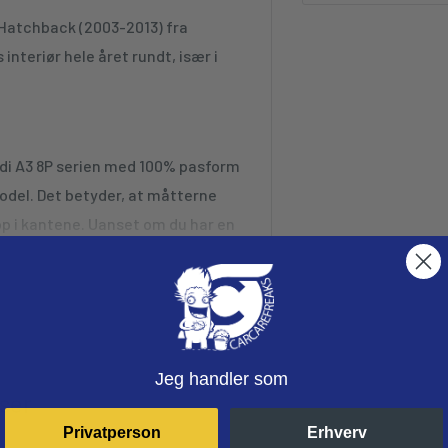
 Hatchback (2003-2013) fra
 interiør hele året rundt, især i
di A3 8P serien med 100% pasform
odel. Det betyder, at måtterne
e op i kantene. Uanset om du har en
ve RS3-variant, sikrer den
ummi, som sikrer lang levetid og
Jeg handler som
t mønster på måtterne giver ikke
ser
d at fastholde snavs og
Privatperson
Erhverv