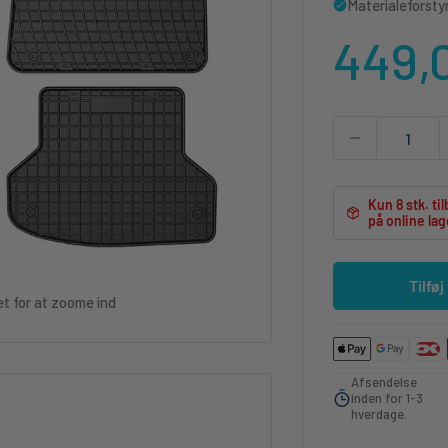
Materialeforsty
Udsa
449,
Kun 8 stk. ti
på online lag
Tilføj
et for at zoome ind
Afsendelse
inden for 1-3
hverdage.