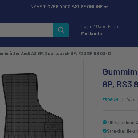
NYHED! OVER 4000 FÆLGE ONLINE ✨
ilbehør til Entusiaster og Professionelle.
Login / Opret konto
Min konto
mimåtter Audi A3 8P, Sportsback 8P, RS3 8P HB 03-13
Gummimåt
8P, RS3 
FROGUM
Vare
100% pasform A
Strækbar fleksi