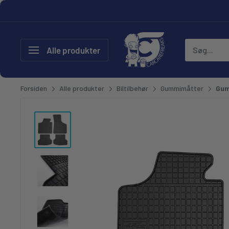
Gå til
CarCare Freaks - Bilpleje & T
Alle produkter
Forsiden
Alle produkter
Biltilbehør
Gummimåtter
Gum