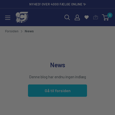
Gå til
NYHED! OVER 4000 FÆLGE ONLINE ✨
0
CarCare Freaks - Bilpleje & Tilbehør til Entusiaster og Profess
Forsiden
News
News
Denne blog har endnu ingen indlæg
Gå til forsiden