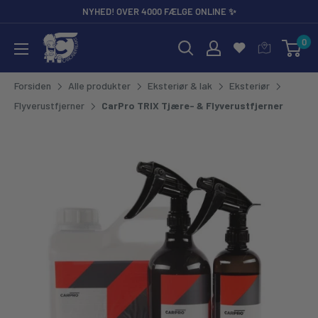
Gå til
NYHED! OVER 4000 FÆLGE ONLINE ✨
0
CarCare Freaks - Bilpleje & Tilbehør til Entusiaster og Profess
Forsiden
Alle produkter
Eksteriør & lak
Eksteriør
Flyverustfjerner
CarPro TRIX Tjære- & Flyverustfjerner