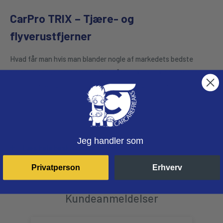
CarPro TRIX – Tjære- og
flyverustfjerner
Hvad får man hvis man blander nogle af markedets bedste
tjære- og flyverustfjerner ? Man får TRIX ! TRIX er som det
eneste på markedet, et kombineret produkt der både fjerner
flyverust og tjære i en arbejdsgang. Det nedsætter arbejdstiden
og produktforbruget. Produktet kan bruges upåagtet om
køretøjet har beskyttelse eller ej. Dog anbefales det særligt til at
Jeg handler som
rense overflader som er beskyttet med en nano keramisk
Læs hele beskrivelsen
coating. Se hvordan den virker i vores videoguide herunder !
Privatperson
Erhverv
Kundeanmeldelser