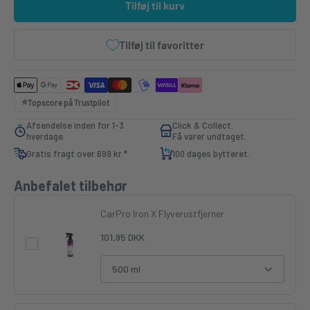
Tilføj til kurv
Tilføj til favoritter
⭐️
Topscore på
Trustpilot
Afsendelse inden for 1-3
Click & Collect.
hverdage.
Få varer undtaget.
Gratis fragt over 699 kr.*
100 dages bytteret.
Anbefalet tilbehør
CarPro Iron X Flyverustfjerner
101,95 DKK
500 ml