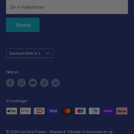
Din e-mailadresse
Forudbestilling
Privatlivspolitik
Tilmeld
Købsgaranti
Land
Danmark (DKK kr.)
Følg os
Vi modtager
© 2026 CarCare Freaks - Bilpleje & Tilbehør til Entusiaster og