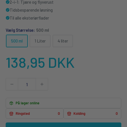
2-i-1: Tjære og flyverust
Tidsbesparende løsning
Til alle eksteriørflader
Vælg Størrelse:
500 ml
500 ml
1 Liter
4 liter
Udsalgspris
138,95 DKK
På lager online
Ringsted
0
Kolding
0